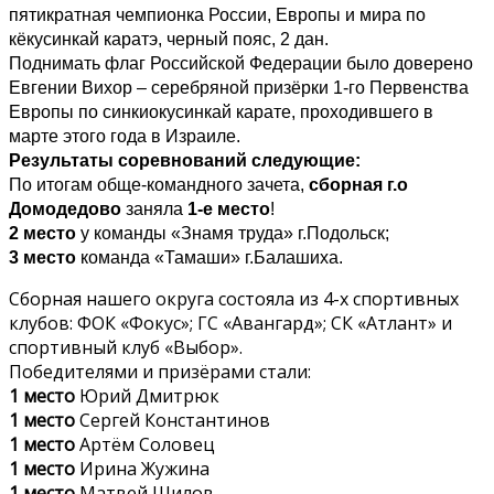
пятикратная чемпионка России, Европы и мира по
кёкусинкай каратэ, черный пояс, 2 дан.
Поднимать флаг Российской Федерации было доверено
Евгении Вихор – серебряной призёрки 1-го Первенства
Европы по синкиокусинкай карате, проходившего в
марте этого года в Израиле.
Результаты соревнований следующие:
По итогам обще-командного зачета,
сборная г.о
Домодедово
заняла
1-е место
!
2 место
у команды «Знамя труда» г.Подольск;
3 место
команда «Тамаши» г.Балашиха.
Сборная нашего округа состояла из 4-х спортивных
клубов: ФОК «Фокус»; ГС «Авангард»; СК «Атлант» и
спортивный клуб «Выбор».
Победителями и призёрами стали:
1 место
Юрий Дмитрюк
1 место
Сергей Константинов
1 место
Артём Соловец
1 место
Ирина Жужина
1 место
Матвей Шилов