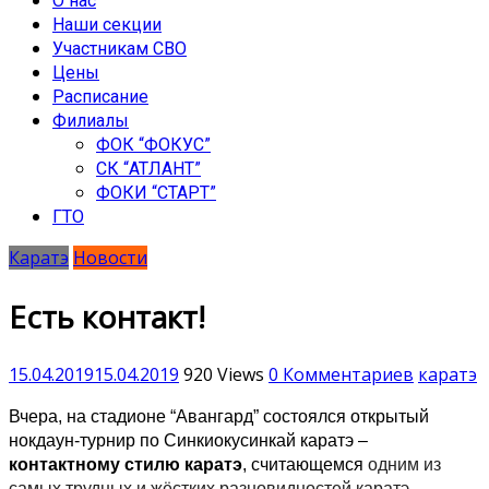
О нас
Наши секции
Участникам СВО
Цены
Расписание
Филиалы
ФОК “ФОКУС”
СК “АТЛАНТ”
ФОКИ “СТАРТ”
ГТО
Каратэ
Новости
Есть контакт!
15.04.2019
15.04.2019
920 Views
0 Комментариев
каратэ
Вчера, на стадионе “Авангард” состоялся открытый
нокдаун-турнир по Синкиокусинкай каратэ –
контактному стилю каратэ
, считающемся
одним из
самых трудных и жёстких разновидностей каратэ,