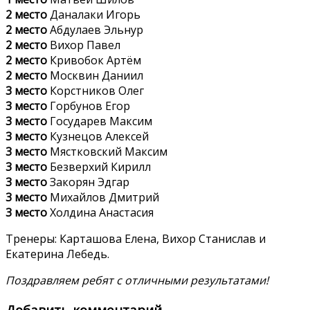
2 место
Даналаки Игорь
2 место
Абдулаев Эльнур
2 место
Вихор Павел
2 место
Кривобок Артём
2 место
Москвин Даниил
3 место
Корстников Олег
3 место
Горбунов Егор
3 место
Государев Максим
3 место
Кузнецов Алексей
3 место
Мястковский Максим
3 место
Безверхий Кирилл
3 место
Закорян Эдгар
3 место
Михайлов Дмитрий
3 место
Холдина Анастасия
Тренеры: Карташова Елена, Вихор Станислав и
Екатерина Лебедь.
Поздравляем ребят с отличными результатами!
Добавить комментарий