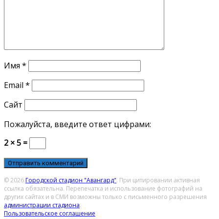
Имя
*
Email
*
Сайт
Пожалуйста, введите ответ цифрами:
2 × 5 =
© 2026
Городской стадион "Авангард"
. При цитировании активная
ссылка обязательна. Перепечатка и использование фотографий на
других сайтах и в СМИ возможны только с письменного разрешения
администрации стадиона
.
Пользовательское соглашение