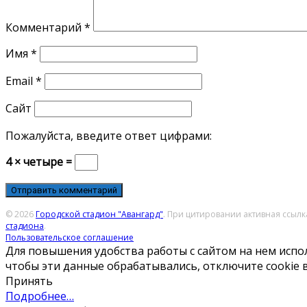
Комментарий
*
Имя
*
Email
*
Сайт
Пожалуйста, введите ответ цифрами:
4 × четыре =
© 2026
Городской стадион "Авангард"
. При цитировании активная ссыл
стадиона
.
Пользовательское соглашение
Для повышения удобства работы с сайтом на нем испол
чтобы эти данные обрабатывались, отключите cookie в
Принять
Подробнее…