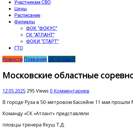
Участникам СВО
Цены
Расписание
Филиалы
ФОК “ФОКУС”
СК “АТЛАНТ”
ФОКИ “СТАРТ”
ГТО
Новости
Плавание
СК "Атлант"
Московские областные соревно
12.05.2025
295 Views
0 Комментариев
В городе Руза в 50-метровом бассейне 11 мая прошли
Команду «СК «Атлант» представляли
пловцы тренера Якуш Т.Д.