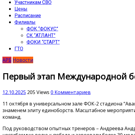
Участникам СВО
Цены
Расписание
Филиалы
ФОК “ФОКУС”
СК “АТЛАНТ”
ФОКИ “СТАРТ”
ГТО
АРБ
Новости
Первый этап Международной б
12.10.2025
205 Views
0 Комментариев
11 октября в универсальном зале ФОК-2 стадиона “А
знаменем элиту единоборств. Масштабное мероприяти
команд.
Под руководством опытных тренеров – Андреева Андр
несгибаемую волю к победе и завоевали более 30 мед