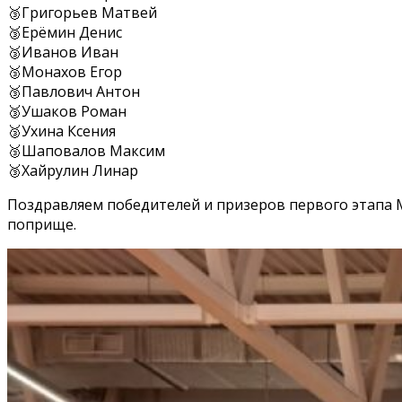
🥉Григорьев Матвей
🥉Ерёмин Денис
🥉Иванов Иван
🥉Монахов Егор
🥉Павлович Антон
🥉Ушаков Роман
🥉Ухина Ксения
🥉Шаповалов Максим
🥉Хайрулин Линар
Поздравляем победителей и призеров первого этапа 
поприще.