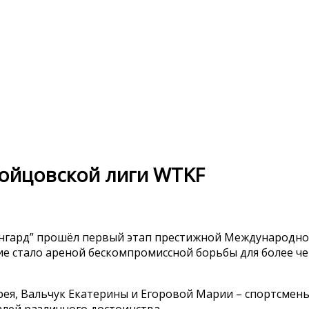
ойцовской лиги WTKF
вангард” прошёл первый этап престижной Международн
е стало ареной бескомпромиссной борьбы для более че
ея, Вальчук Екатерины и Егоровой Марии – спортсмен
алей различного достоинства.