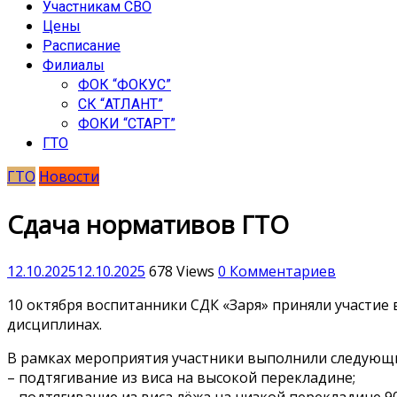
Участникам СВО
Цены
Расписание
Филиалы
ФОК “ФОКУС”
СК “АТЛАНТ”
ФОКИ “СТАРТ”
ГТО
ГТО
Новости
Сдача нормативов ГТО
12.10.2025
12.10.2025
678 Views
0 Комментариев
10 октября воспитанники СДК «Заря» приняли участие
дисциплинах.
В рамках мероприятия участники выполнили следующ
– подтягивание из виса на высокой перекладине;
– подтягивание из виса лёжа на низкой перекладине 90