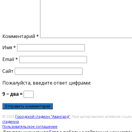
Комментарий
*
Имя
*
Email
*
Сайт
Пожалуйста, введите ответ цифрами:
9 − два =
© 2026
Городской стадион "Авангард"
. При цитировании активная ссыл
стадиона
.
Пользовательское соглашение