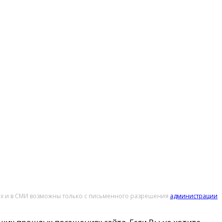
тах и в СМИ возможны только с письменного разрешения
администрации