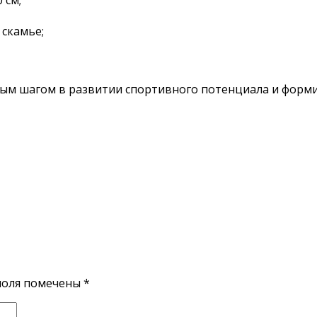
 скамье;
ым шагом в развитии спортивного потенциала и форми
поля помечены
*